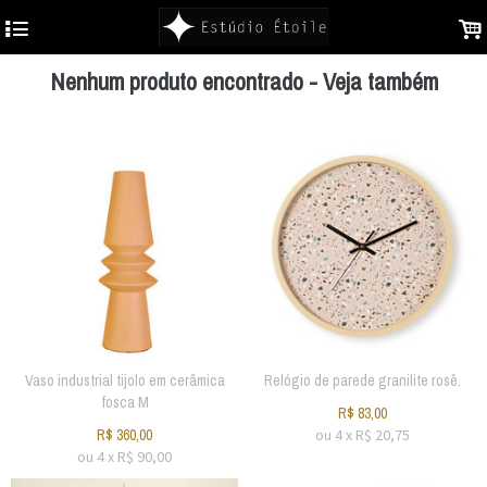
4
.
Nenhum produto encontrado - Veja também
Vaso industrial tijolo em cerâmica
Relógio de parede granilite rosê.
fosca M
R$
83,00
R$
360,00
ou
4
x
R$
20,75
ou
4
x
R$
90,00