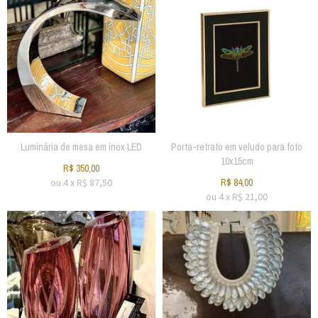
Luminária de mesa em inox LED
Porta-retrato em veludo para foto
10x15cm
R$
350,00
ou
4
x
R$
87,50
R$
84,00
ou
4
x
R$
21,00