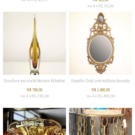
ou
4
x
R$
55,00
Escultura em cristal Murano M Ambar
Espelho Oval com moldura dourado
R$
780,00
R$
1.960,00
ou
4
x
R$
195,00
ou
4
x
R$
490,00