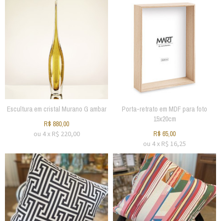
Escultura em cristal Murano G ambar
Porta-retrato em MDF para foto
15x20cm
R$
880,00
ou
4
x
R$
220,00
R$
65,00
ou
4
x
R$
16,25