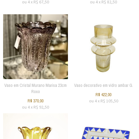
ou
4
x
R$
67,50
ou
4
x
R$
82,50
Vaso em Cristal Murano Marisa 23cm
Vaso decorativo em vidro ambar G.
Roxo
R$
422,00
R$
370,00
ou
4
x
R$
105,50
ou
4
x
R$
92,50