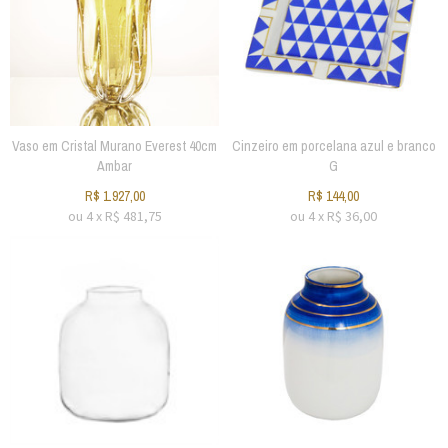
Vaso em Cristal Murano Everest 40cm
Cinzeiro em porcelana azul e branco
Ambar
G
R$
1.927,00
R$
144,00
ou
4
x
R$
481,75
ou
4
x
R$
36,00