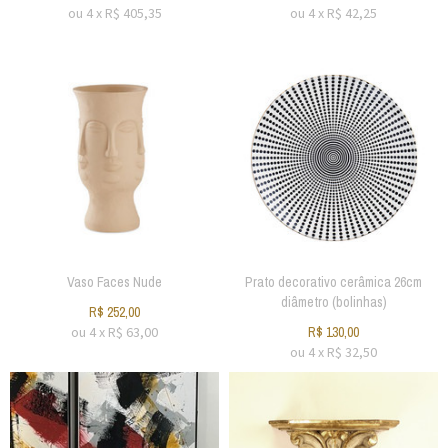
ou
4
x
R$
405,35
ou
4
x
R$
42,25
Vaso Faces Nude
Prato decorativo cerâmica 26cm
diâmetro (bolinhas)
R$
252,00
ou
4
x
R$
63,00
R$
130,00
ou
4
x
R$
32,50