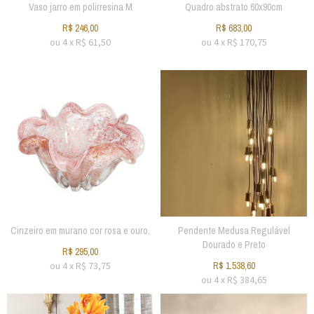
Vaso jarro em polirresina M
Quadro abstrato 60x90cm
R$
246,00
R$
683,00
ou
4
x
R$
61,50
ou
4
x
R$
170,75
Cinzeiro em murano cor rosa e ouro.
Pendente Medusa Regulável
Dourado e Preto
R$
295,00
ou
4
x
R$
73,75
R$
1.538,60
ou
4
x
R$
384,65