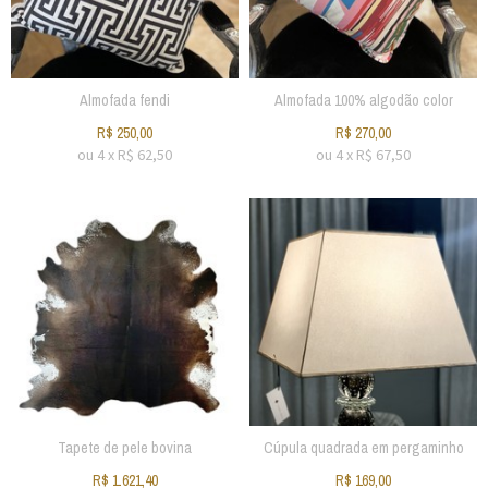
Almofada fendi
Almofada 100% algodão color
R$
250,00
R$
270,00
ou
4
x
R$
62,50
ou
4
x
R$
67,50
Tapete de pele bovina
Cúpula quadrada em pergaminho
R$
1.621,40
R$
169,00