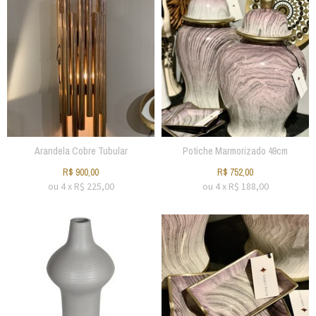
Arandela Cobre Tubular
Potiche Marmorizado 49cm
R$
900,00
R$
752,00
ou
4
x
R$
225,00
ou
4
x
R$
188,00