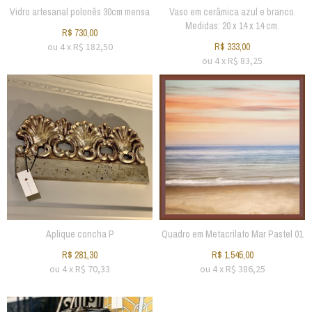
Vidro artesanal polonês 30cm mensa
Vaso em cerâmica azul e branco.
Medidas: 20 x 14 x 14 cm.
R$
730,00
ou
4
x
R$
182,50
R$
333,00
ou
4
x
R$
83,25
Aplique concha P
Quadro em Metacrilato Mar Pastel 01
R$
281,30
R$
1.545,00
ou
4
x
R$
70,33
ou
4
x
R$
386,25