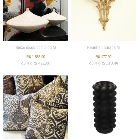
Seixo disco com bico M
Peanha dourada M
R$
1.688,00
R$
477,90
ou
4
x
R$
422,00
ou
4
x
R$
119,48