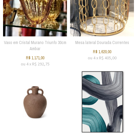
Vaso em Cristal Murano Triunfo 30cm
Mesa lateral Dourada Correntes
Ambar
R$
1.620,00
R$
1.171,00
ou
4
x
R$
405,00
ou
4
x
R$
292,75