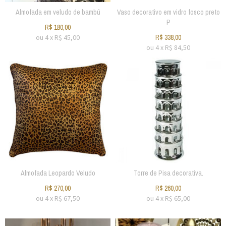
Almofada em veludo de bambú
Vaso decorativo em vidro fosco preto
P
R$
180,00
ou
4
x
R$
45,00
R$
338,00
ou
4
x
R$
84,50
Almofada Leopardo Veludo
Torre de Pisa decorativa.
R$
270,00
R$
260,00
ou
4
x
R$
67,50
ou
4
x
R$
65,00