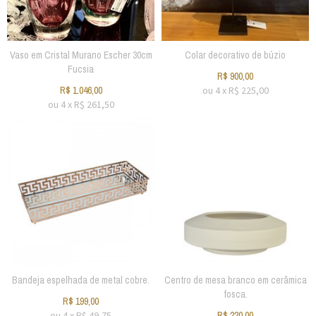
Vaso em Cristal Murano Escher 30cm
Colar decorativo de búzio
Fucsia
R$
900,00
R$
1.046,00
ou
4
x
R$
225,00
ou
4
x
R$
261,50
Bandeja espelhada de metal cobre.
Centro de mesa branco em cerâmica
fosca.
R$
199,00
ou
4
x
R$
49,75
R$
220,00