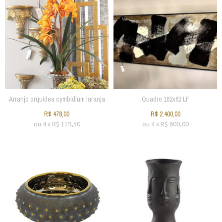
Arranjo orquídea cymbidium laranja
Quadro 162x62 LF
R$
478,00
R$
2.400,00
ou
4
x
R$
119,50
ou
4
x
R$
600,00