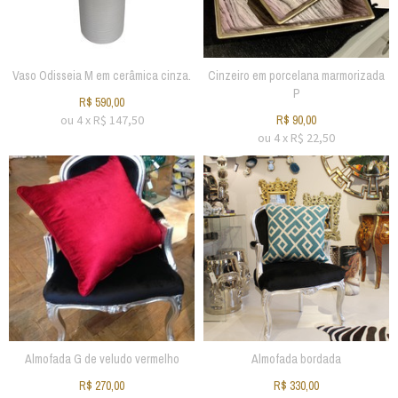
Vaso Odisseia M em cerâmica cinza.
Cinzeiro em porcelana marmorizada
P
R$
590,00
ou
4
x
R$
147,50
R$
90,00
ou
4
x
R$
22,50
Almofada G de veludo vermelho
Almofada bordada
R$
270,00
R$
330,00