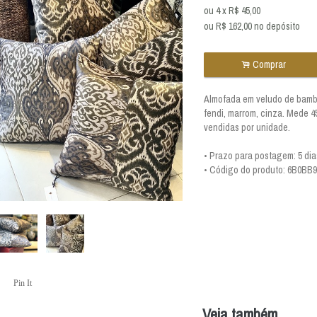
ou
4
x
R$
45,00
ou R$
162,00
no depósito
.
Comprar
Almofada em veludo de bamb
fendi, marrom, cinza. Mede 4
vendidas por unidade.
• Prazo para postagem:
5 dia
• Código do produto: 6B0BB9
Pin It
Veja também