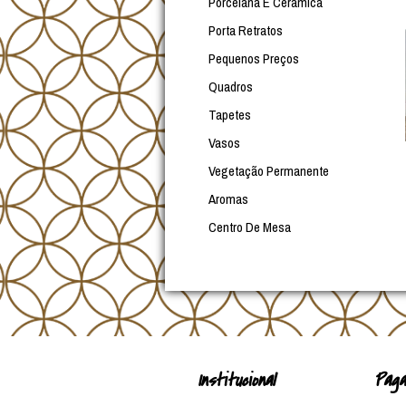
Porcelana E Cerâmica
Porta Retratos
Pequenos Preços
Quadros
Tapetes
Vasos
Vegetação Permanente
Aromas
Centro De Mesa
Institucional
Paga