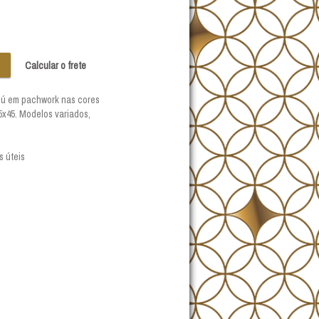
Calcular o frete
ú em pachwork nas cores
5x45. Modelos variados,
s úteis