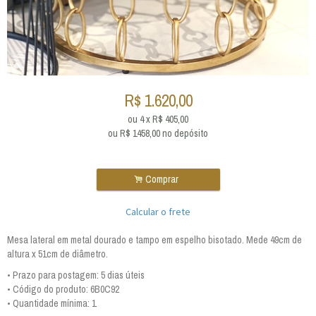
R$
1.620,00
ou
4
x
R$
405,00
ou R$
1458,00
no depósito
.
Comprar
Calcular o frete
Mesa lateral em metal dourado e tampo em espelho bisotado. Mede 49cm de
altura x 51cm de diâmetro.
• Prazo para postagem:
5 dias úteis
• Código do produto: 6B0C92
• Quantidade mínima: 1