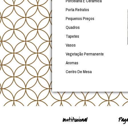
Porcelana E Cerâmica
Porta Retratos
Pequenos Preços
Quadros
Tapetes
Vasos
Vegetação Permanente
Aromas
Centro De Mesa
Institucional
Paga