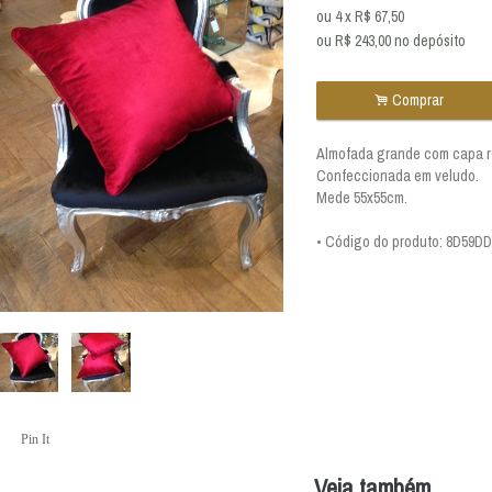
ou
4
x
R$
67,50
ou R$
243,00
no depósito
.
Comprar
Almofada grande com capa rem
Confeccionada em veludo.
Mede 55x55cm.
• Código do produto: 8D59DD
Pin It
Veja também