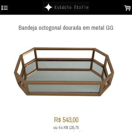
4
.
Bandeja octogonal dourada em metal GG
R$
543,00
ou
4
x
R$
135,75