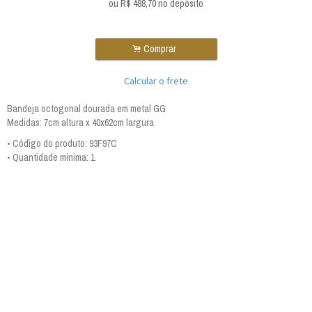
ou R$
488,70
no depósito
.
Comprar
Calcular o frete
Bandeja octogonal dourada em metal GG
Medidas: 7cm altura x 40x62cm largura
• Código do produto: 93F97C
• Quantidade mínima: 1