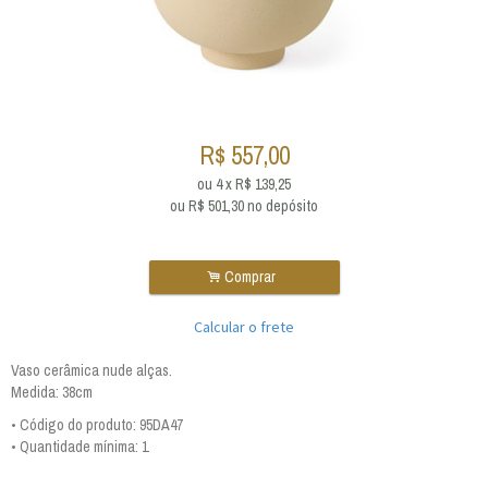
R$
557,00
ou
4
x
R$
139,25
ou R$
501,30
no depósito
.
Comprar
Calcular o frete
Vaso cerâmica nude alças.
Medida: 38cm
• Código do produto: 95DA47
• Quantidade mínima: 1