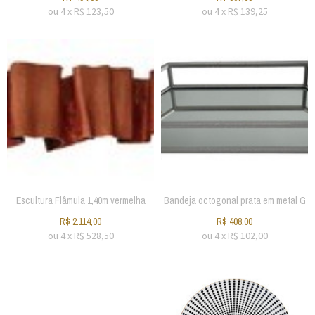
ou
4
x
R$
123,50
ou
4
x
R$
139,25
Escultura Flâmula 1,40m vermelha
Bandeja octogonal prata em metal G
R$
2.114,00
R$
408,00
ou
4
x
R$
528,50
ou
4
x
R$
102,00