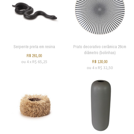
Serpente preta em resina
Prato decorativo cerâmica 26cm
diâmetro (bolinhas)
R$
261,00
ou
4
x
R$
65,25
R$
130,00
ou
4
x
R$
32,50