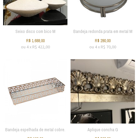
Seixo disco com bico M
Bandeja redonda prata em metal M
R$
1.688,00
R$
280,00
ou
4
x
R$
422,00
ou
4
x
R$
70,00
Bandeja espelhada de metal cobre.
Aplique concha G