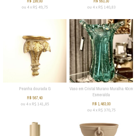
R$
199,00
R$
563,30
ou
4
x
R$
49,75
ou
4
x
R$
140,83
Peanha dourada G
Vaso em Cristal Murano Muralha 40cm
Esmeralda
R$
567,40
ou
4
x
R$
141,85
R$
1.483,00
ou
4
x
R$
370,75