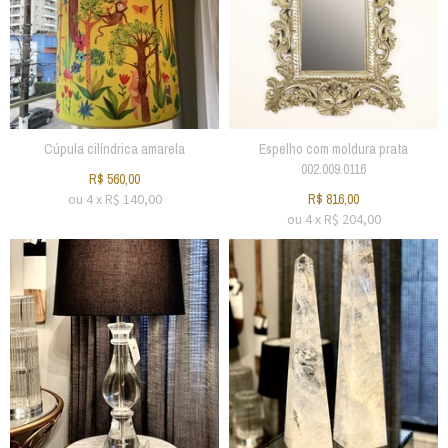
Cúpula cilíndrica amarela
Espelho com moldura prata
002.009.0116
R$
560,00
ou
4
x
R$
140,00
R$
816,00
ou
4
x
R$
204,00