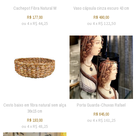
Cachepot Fibra Natural M
Vaso cápsula cinza escuro 43 cm
R$
177,00
R$
490,00
ou
4
x
R$
44,25
ou
4
x
R$
122,50
Cesto baixo em fibra natural sem alça
Porta Guarda-Chuvas Rafael
36x15 cm
R$
645,00
R$
193,00
ou
4
x
R$
161,25
ou
4
x
R$
48,25