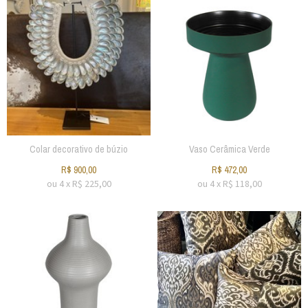
Colar decorativo de búzio
Vaso Cerâmica Verde
R$
900,00
R$
472,00
ou
4
x
R$
225,00
ou
4
x
R$
118,00