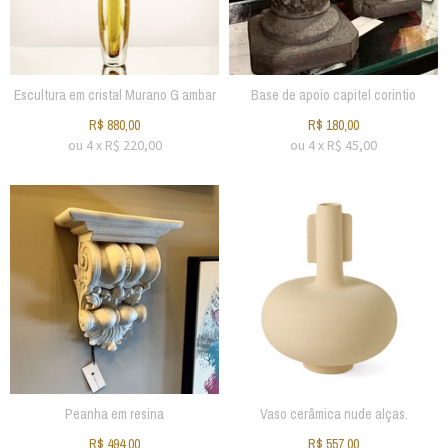
Escultura em cristal Murano G ambar
Base de apoio capitel corintio
R$
880,00
R$
180,00
ou
4
x
R$
220,00
ou
4
x
R$
45,00
Peanha em resina
Vaso cerâmica nude alças.
R$
494,00
R$
557,00