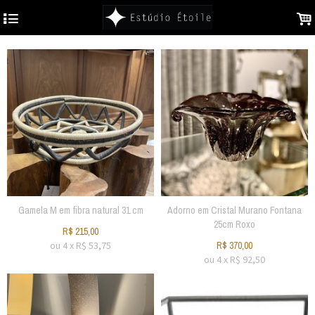
4
.
Gamela M em fibra natural 31 cm
Adorno em Cristal Murano Fontana
25cm Roxo
R$
215,00
ou
4
x
R$
53,75
R$
370,00
ou
4
x
R$
92,50