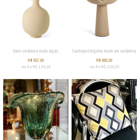
Vaso cerâmica nude alças.
Cachepot Argolas Nude em cerâmica.
R$
557,00
R$
882,00
ou
4
x
R$
139,25
ou
4
x
R$
220,50