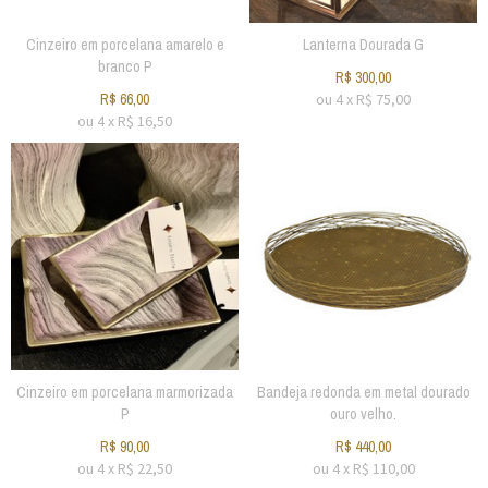
Cinzeiro em porcelana amarelo e
Lanterna Dourada G
branco P
R$
300,00
R$
66,00
ou
4
x
R$
75,00
ou
4
x
R$
16,50
Cinzeiro em porcelana marmorizada
Bandeja redonda em metal dourado
P
ouro velho.
R$
90,00
R$
440,00
ou
4
x
R$
22,50
ou
4
x
R$
110,00