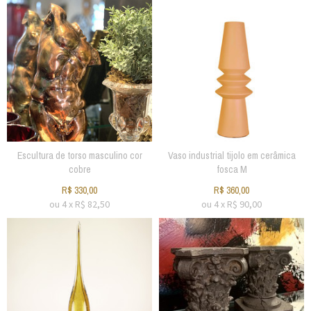
Escultura de torso masculino cor
Vaso industrial tijolo em cerâmica
cobre
fosca M
R$
330,00
R$
360,00
ou
4
x
R$
82,50
ou
4
x
R$
90,00