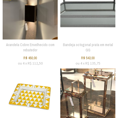
Arandela Cobre Envelhecido com
Bandeja octogonal prata em metal
rebatedor
GG
R$
450,00
R$
543,00
ou
4
x
R$
112,50
ou
4
x
R$
135,75