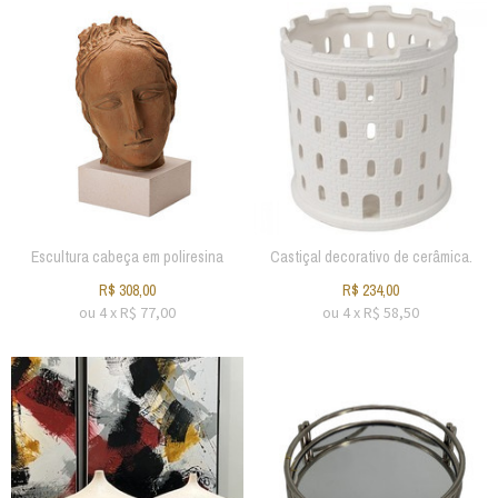
Escultura cabeça em poliresina
Castiçal decorativo de cerâmica.
R$
308,00
R$
234,00
ou
4
x
R$
77,00
ou
4
x
R$
58,50