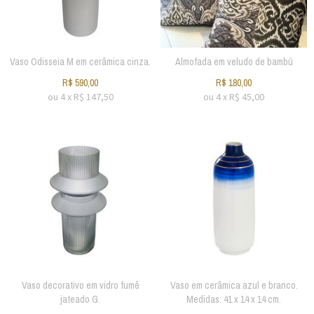
Vaso Odisseia M em cerâmica cinza.
Almofada em veludo de bambú
R$
590,00
R$
180,00
ou
4
x
R$
147,50
ou
4
x
R$
45,00
Vaso decorativo em vidro fumê
Vaso em cerâmica azul e branco.
jateado G.
Medidas: 41 x 14 x 14 cm.