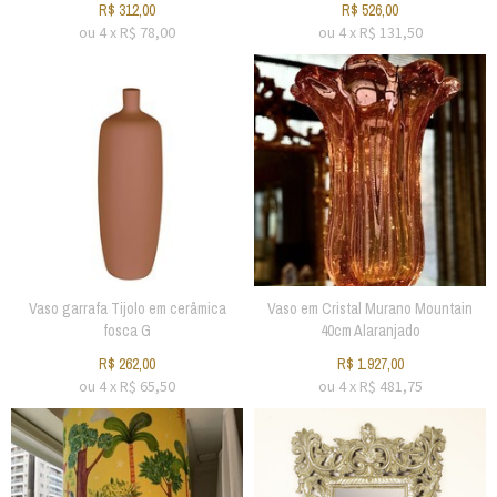
R$
312,00
R$
526,00
ou
4
x
R$
78,00
ou
4
x
R$
131,50
Vaso garrafa Tijolo em cerâmica
Vaso em Cristal Murano Mountain
fosca G
40cm Alaranjado
R$
262,00
R$
1.927,00
ou
4
x
R$
65,50
ou
4
x
R$
481,75