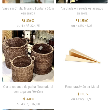
Vaso em Cristal Murano Fontana 30cm
Almofada em swede estampado
esmeralda
amarela
R$
899,00
R$
185,00
ou
4
x
R$
224,75
ou
4
x
R$
46,25
Cesto redondo de palha fibra natural
Escultura Avião em Metal
com alça cru 40x40cm
R$
131,72
R$
428,00
ou
4
x
R$
32,93
ou
4
x
R$
107,00